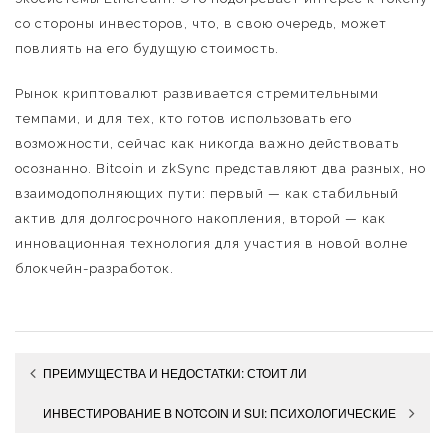
со стороны инвесторов, что, в свою очередь, может
повлиять на его будущую стоимость.
Рынок криптовалют развивается стремительными
темпами, и для тех, кто готов использовать его
возможности, сейчас как никогда важно действовать
осознанно. Bitcoin и zkSync представляют два разных, но
взаимодополняющих пути: первый — как стабильный
актив для долгосрочного накопления, второй — как
инновационная технология для участия в новой волне
блокчейн-разработок.
Навигация
ПРЕИМУЩЕСТВА И НЕДОСТАТКИ: СТОИТ ЛИ
по
ИНВЕСТИРОВАТЬ В BITCOIN И MANTA NETWORK В 2025
ИНВЕСТИРОВАНИЕ В NOTCOIN И SUI: ПСИХОЛОГИЧЕСКИЕ
записям