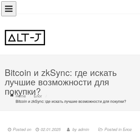
Bitcoin и zkSync: где искать
лучшие возможности для
покупки?
Home
Блог
Bitcoin и zkSync: где искать лучшие возможности для покупки?
Posted on
02.01.2025
by
admin
Posted in
Блог