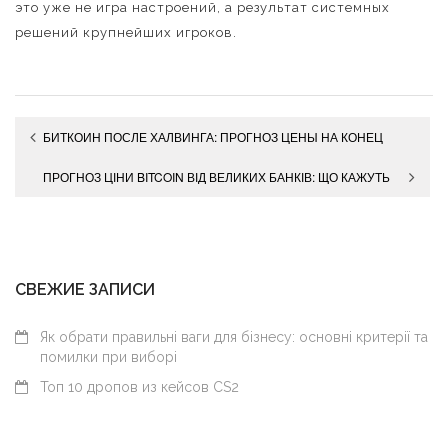
это уже не игра настроений, а результат системных
решений крупнейших игроков.
Навигация
БИТКОИН ПОСЛЕ ХАЛВИНГА: ПРОГНОЗ ЦЕНЫ НА КОНЕЦ
по
2025
ПРОГНОЗ ЦІНИ BITCOIN ВІД ВЕЛИКИХ БАНКІВ: ЩО КАЖУТЬ
записям
ОНОВЛЕНІ ДАНІ
СВЕЖИЕ ЗАПИСИ
Як обрати правильні ваги для бізнесу: основні критерії та
помилки при виборі
Топ 10 дропов из кейсов CS2