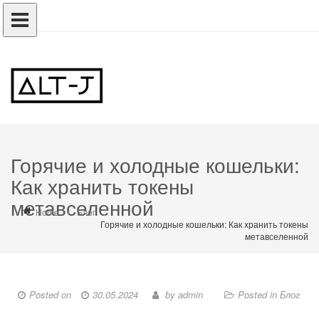
Горячие и холодные кошельки:
Как хранить токены
метавселенной
Home
Блог
Горячие и холодные кошельки: Как хранить токены
метавселенной
Posted on
30.05.2024
by
admin
Posted in
Блог