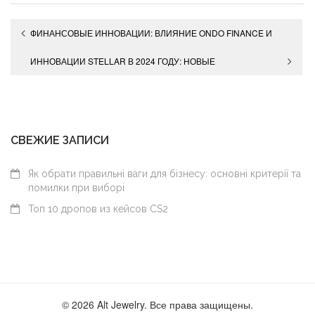
Навигация
ФИНАНСОВЫЕ ИННОВАЦИИ: ВЛИЯНИЕ ONDO FINANCE И
по
NOTCOIN НА БУДУЩЕЕ DEFI И КРИПТОИНВЕСТИЦИЙ
ИННОВАЦИИ STELLAR В 2024 ГОДУ: НОВЫЕ
записям
ВОЗМОЖНОСТИ ДЛЯ ДЕЦЕНТРАЛИЗОВАННЫХ
ПРИЛОЖЕНИЙ
СВЕЖИЕ ЗАПИСИ
Як обрати правильні ваги для бізнесу: основні критерії та
помилки при виборі
Топ 10 дропов из кейсов CS2
© 2026 Alt Jewelry. Все права защищены.