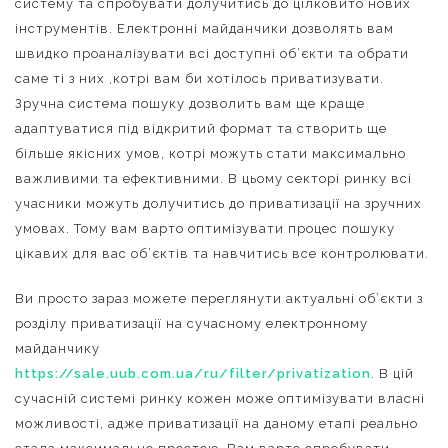
систему та спробувати долучитись до цілковито нових
інструментів. Електронні майданчики дозволять вам
швидко проаналізувати всі доступні об’єкти та обрати
саме ті з них ,котрі вам би хотілось приватизувати.
Зручна система пошуку дозволить вам ще краще
адаптуватися під відкритий формат та створить ще
більше якісних умов, котрі можуть стати максимально
важливими та ефективними. В цьому секторі ринку всі
учасники можуть долучитись до приватизації на зручних
умовах. Тому вам варто оптимізувати процес пошуку
цікавих для вас об’єктів та навчитись все контролювати.
Ви просто зараз можете переглянути актуальні об’єкти з
розділу приватизації на сучасному електронному
майданчику
https://sale.uub.com.ua/ru/filter/privatization
. В цій
сучасній системі ринку кожен може оптимізувати власні
можливості, адже приватизації на даному етапі реально